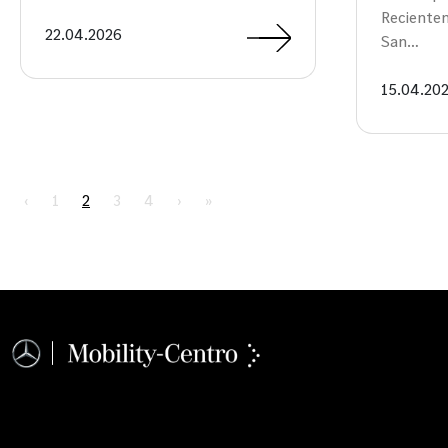
Reciente
22.04.2026
San…
15.04.20
Page navigation
Page
Current Page
Page
Page
‹
1
2
3
4
›
»