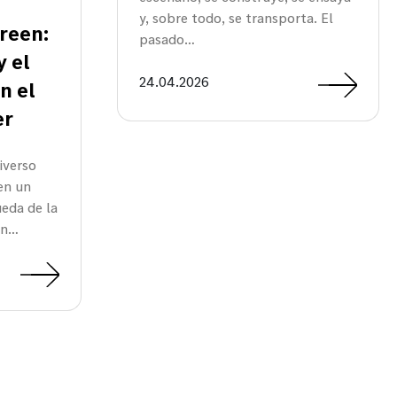
y, sobre todo, se transporta. El
Green:
pasado…
y el
24.04.2026
n el
er
iverso
en un
eda de la
ión…