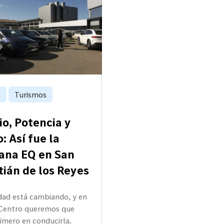
s
Turismos
io, Potencia y
: Así fue la
ana EQ en San
ián de los Reyes
dad está cambiando, y en
 Centro queremos que
rimero en conducirla.