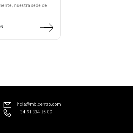
mente, nuestra sede de
26
hola@mblcentro.com
+34 91 334 15 00