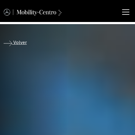
M
Volver