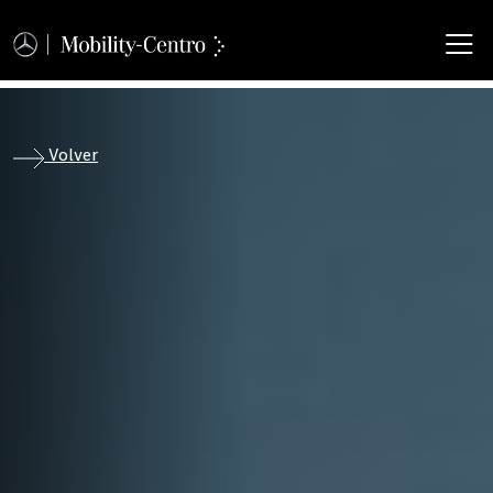
M
Volver