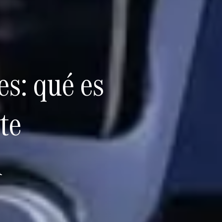
s: qué es
te
l