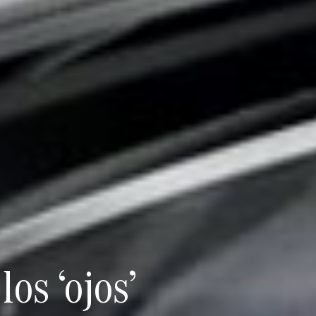
os ‘ojos’