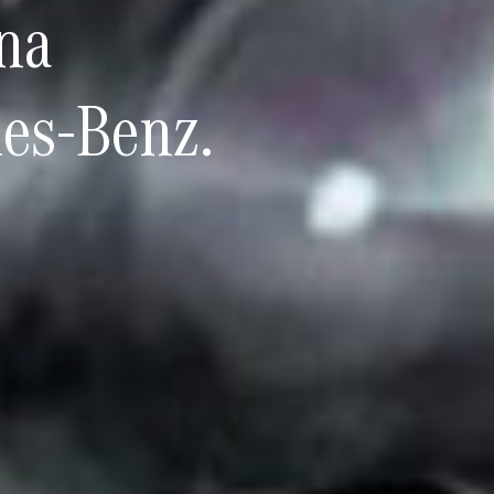
una
des-Benz.