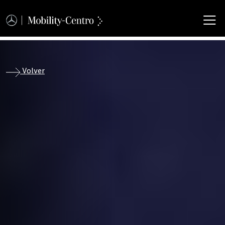
M
Volver