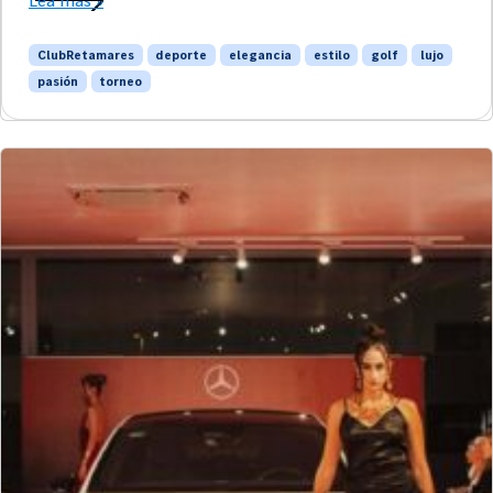
Lea más »
ClubRetamares
deporte
elegancia
estilo
golf
lujo
pasión
torneo