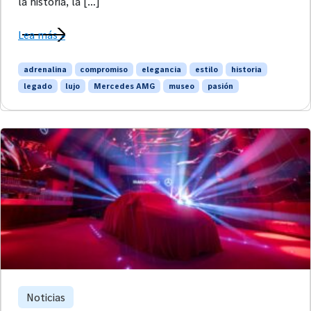
la historia, la […]
Lea más »
adrenalina
compromiso
elegancia
estilo
historia
legado
lujo
Mercedes AMG
museo
pasión
Noticias