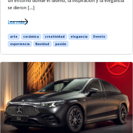
un entorno donde el diseño, la inspiración y la elegancia
se dieron […]
Lea más »
arte
cerámica
creatividad
elegancia
Evento
experiencia
Navidad
pasión