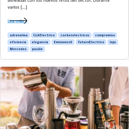
alineadas con los nuevos retos del sector. Durante
varios […]
Lea más »
adrenalina
CLAElectrico
cocheselectricos
compromiso
eficiencia
elegancia
Emisiones0
FuturoElectrico
lujo
Mercedes
pasión