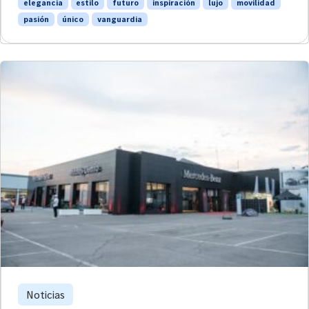
elegancia
estilo
futuro
inspiración
lujo
movilidad
pasión
único
vanguardia
Noticias