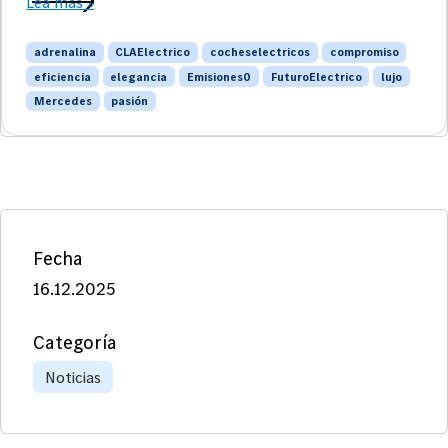
Lea más »
adrenalina
CLAElectrico
cocheselectricos
compromiso
eficiencia
elegancia
Emisiones0
FuturoElectrico
lujo
Mercedes
pasión
Fecha
16.12.2025
Categoría
Noticias