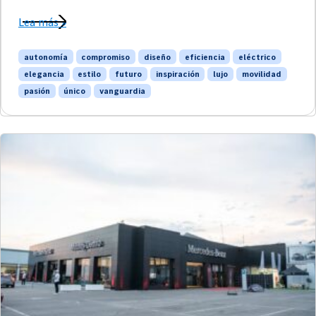
Lea más »
autonomía
compromiso
diseño
eficiencia
eléctrico
elegancia
estilo
futuro
inspiración
lujo
movilidad
pasión
único
vanguardia