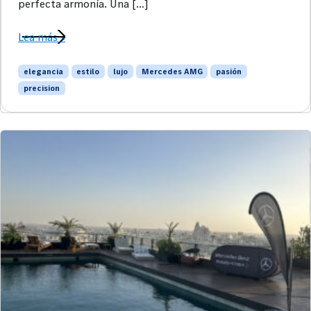
perfecta armonía. Una […]
Lea más »
elegancia
estilo
lujo
Mercedes AMG
pasión
precision