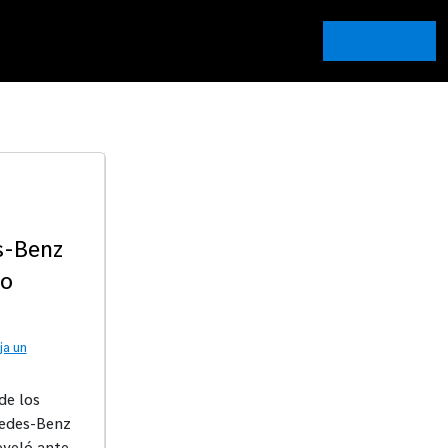
Contacto
s-Benz
ro
ja un
de los
cedes-Benz
eveló ante