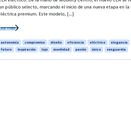
un público selecto, marcando el inicio de una nueva etapa en la
eléctrica premium. Este modelo, […]
Lea más »
autonomía
compromiso
diseño
eficiencia
eléctrico
elegancia
futuro
inspiración
lujo
movilidad
pasión
único
vanguardia