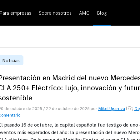
Para empresas
Sobre nosotros
AMG
Blog
Noticias
Presentación en Madrid del nuevo Mercede
CLA 250+ Eléctrico: lujo, innovación y futu
sostenible
20 de octubre de 2025
/
22 de octubre de 2025
por
Mikel Ugarriza
|
De
Comentario
El pasado 16 de octubre, la capital española fue testigo de uno 
eventos más esperados del año: la presentación del nuevo Mer
CLA eléctrico. De la mano de Mobility Centro, el nuevo CLA se r