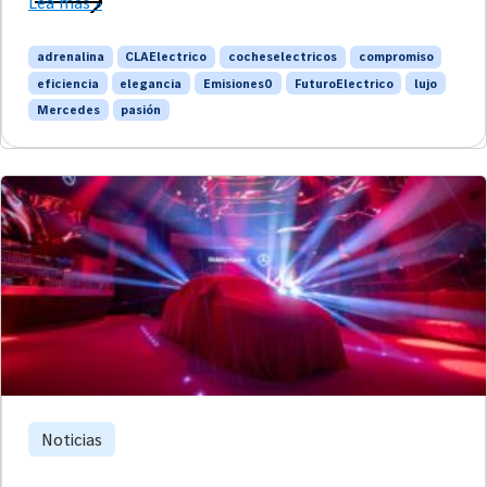
Lea más »
adrenalina
CLAElectrico
cocheselectricos
compromiso
eficiencia
elegancia
Emisiones0
FuturoElectrico
lujo
Mercedes
pasión
Noticias