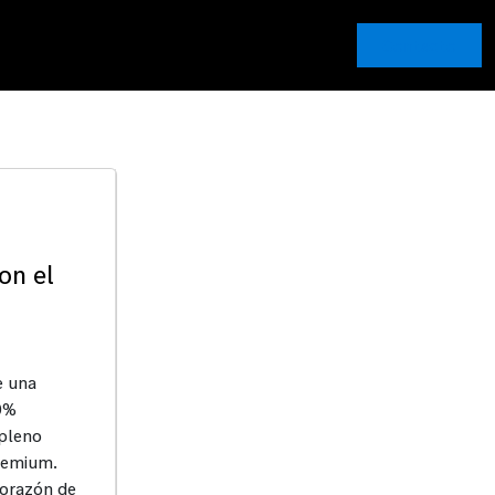
Contacto
on el
e una
0%
 pleno
premium.
corazón de