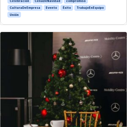
Celebración
CenaDeNavidad
compromiso
CulturaDeEmpresa
Evento
Éxito
TrabajoEnEquipo
Unión