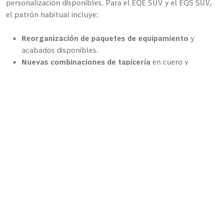
personalización disponibles. Para el EQE SUV y el EQS SUV,
el patrón habitual incluye:
Reorganización de paquetes de equipamiento
y
acabados disponibles.
Nuevas combinaciones de tapicería
en cuero y
materiales alternativos.
Actualizaciones de software
del sistema MBUX y de
los asistentes de conducción.
Ajustes en la oferta de colores exteriores
y detalles
de acabado interior.
El detalle exacto de códigos de opción y equipamiento debe
consultarse directamente con el concesionario oficial, ya
que la configuración comercial se actualiza en cada ciclo.
Mercedes EQE SUV: el SUV
eléctrico de tamaño medio