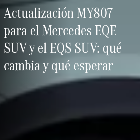
Actualización MY807
para el Mercedes EQE
SUV y el EQS SUV: qué
cambia y qué esperar