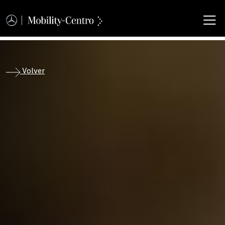
M
Volver